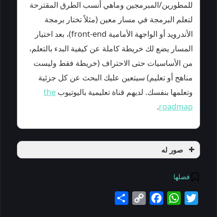
للمطورين/المبرمجين وماهي أنسب الطرق المقترحة
لتعلم البرمجة في مسار معين (مثلاً تختار برمجة
الأندرويد أو الواجهة الأمامية front-end)، بعد اختيار
المسار يضع لك خريطة كاملة عن كيفية البدء بالتعلم،
من الأساسيات حتى الاحتراف (خريطة فقط وليست
مناهج أو تعليم) سيتعين عليك البحث عن كل جزئية
وتعلمها بنفسك. لديهم قناة تعليمية باليوتيوب
the
.
roadmap
صور له
فضلها
Share
Copy
Facebook
WhatsApp
Twitter
Link