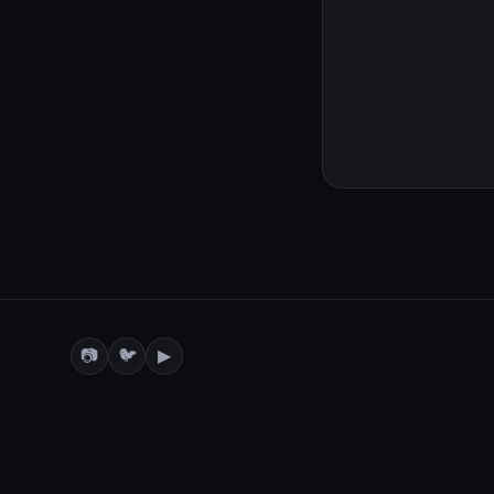
📷
🐦
▶