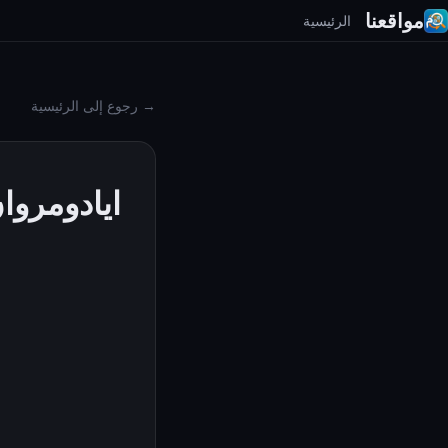
مواقعنا
الرئيسية
→ رجوع إلى الرئيسية
ايادومروا
حول
ال