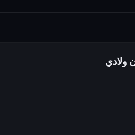
ن ولادي
ايادومروان ولادي
مقالات
التعليقات