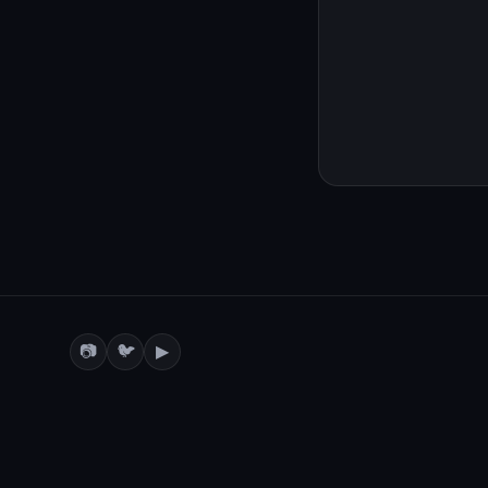
📷
🐦
▶