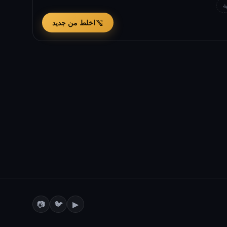
ة
اخلط من جديد
📷
🐦
▶