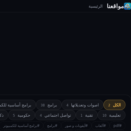
مواقعنا
الرئيسية
الكل
اصوات وتعديلاتها
برامج
برامج أساسية للكمب
38
4
2
تعليمية
تقنية
تواصل اجتماعي
حكومية
ذك
5
4
1
10
#pdf
#ألعاب
#أيقونات و صور
#برامج
#برامج أساسية للكمبيوتر