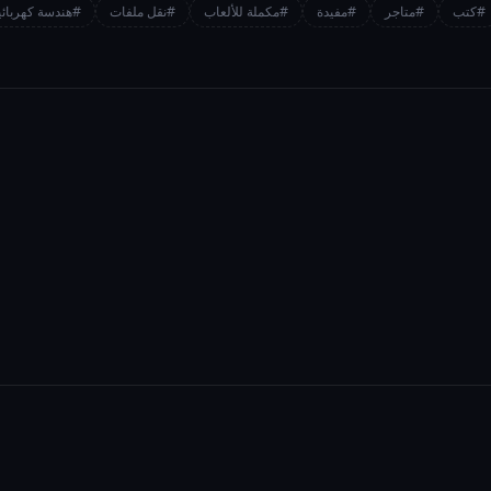
#كتب
#متاجر
#مفيدة
#مكملة للألعاب
#نقل ملفات
#هندسة كهربائي